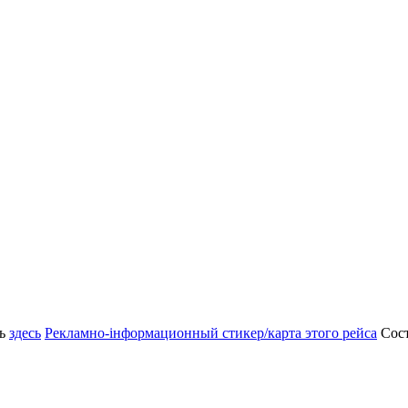
ть
здесь
Рекламно-інформационный стикер/карта этого рейса
Сост