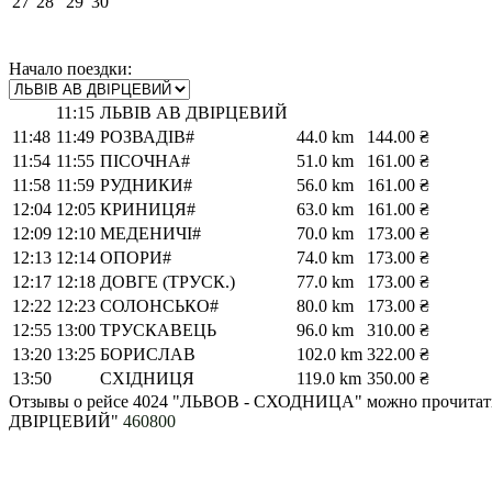
27
28
29
30
Начало поездки:
11:15
ЛЬВІВ АВ ДВІРЦЕВИЙ
11:48
11:49
РОЗВАДІВ#
44.0 km
144.00 ₴
11:54
11:55
ПІСОЧНА#
51.0 km
161.00 ₴
11:58
11:59
РУДНИКИ#
56.0 km
161.00 ₴
12:04
12:05
КРИНИЦЯ#
63.0 km
161.00 ₴
12:09
12:10
МЕДЕНИЧІ#
70.0 km
173.00 ₴
12:13
12:14
ОПОРИ#
74.0 km
173.00 ₴
12:17
12:18
ДОВГЕ (ТРУСК.)
77.0 km
173.00 ₴
12:22
12:23
СОЛОНСЬКО#
80.0 km
173.00 ₴
12:55
13:00
ТРУСКАВЕЦЬ
96.0 km
310.00 ₴
13:20
13:25
БОРИСЛАВ
102.0 km
322.00 ₴
13:50
СХІДНИЦЯ
119.0 km
350.00 ₴
Отзывы о рейсе 4024 "ЛЬВОВ - СХОДНИЦА" можно прочита
ДВІРЦЕВИЙ"
460800