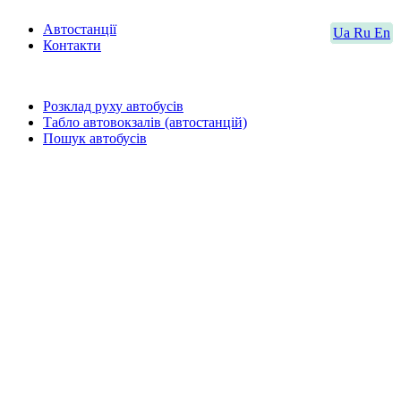
Автостанції
Ua
Ru
En
Контакти
Розклад руху автобусів
Табло автовокзалів (автостанцій)
Пошук автобусів