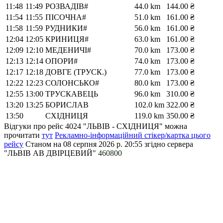
11:48
11:49
РОЗВАДІВ#
44.0 km
144.00 ₴
11:54
11:55
ПІСОЧНА#
51.0 km
161.00 ₴
11:58
11:59
РУДНИКИ#
56.0 km
161.00 ₴
12:04
12:05
КРИНИЦЯ#
63.0 km
161.00 ₴
12:09
12:10
МЕДЕНИЧІ#
70.0 km
173.00 ₴
12:13
12:14
ОПОРИ#
74.0 km
173.00 ₴
12:17
12:18
ДОВГЕ (ТРУСК.)
77.0 km
173.00 ₴
12:22
12:23
СОЛОНСЬКО#
80.0 km
173.00 ₴
12:55
13:00
ТРУСКАВЕЦЬ
96.0 km
310.00 ₴
13:20
13:25
БОРИСЛАВ
102.0 km
322.00 ₴
13:50
СХІДНИЦЯ
119.0 km
350.00 ₴
Відгуки про рейс 4024 "ЛЬВІВ - СХІДНИЦЯ" можна
прочитати
тут
Рекламно-інформаційний стікер/картка цього
рейсу
Станом на 08 серпня 2026 р. 20:55
згідно сервера
"ЛЬВІВ АВ ДВІРЦЕВИЙ"
460800