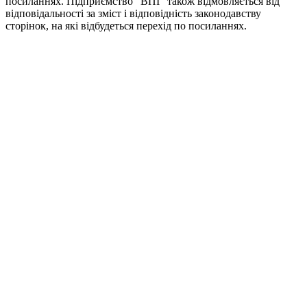
посиланнях. Підприємство "ВПІ" також відмовляється від
відповідальності за зміст і відповідність законодавству
сторінок, на які відбудеться перехід по посиланнях.