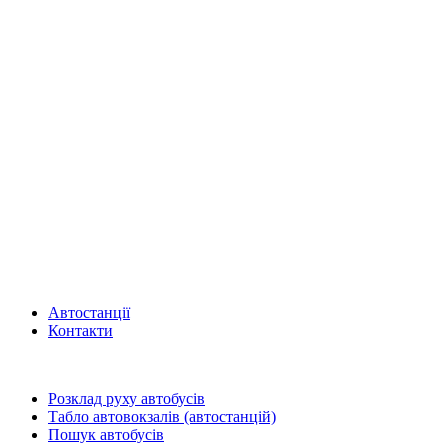
Автостанції
Контакти
Розклад руху автобусів
Табло автовокзалів (автостанцій)
Пошук автобусів