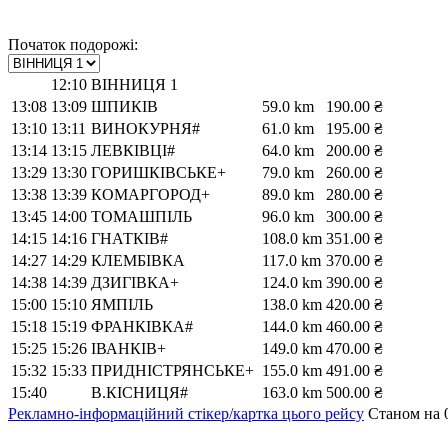
Початок подорожі:
12:10
ВІННИЦЯ 1
13:08
13:09
ШПИКІВ
59.0 km
190.00 ₴
13:10
13:11
ВИНОКУРНЯ#
61.0 km
195.00 ₴
13:14
13:15
ЛЕВКІВЦІ#
64.0 km
200.00 ₴
13:29
13:30
ГОРИШКІВСЬКЕ+
79.0 km
260.00 ₴
13:38
13:39
КОМАРГОРОД+
89.0 km
280.00 ₴
13:45
14:00
ТОМАШПІЛЬ
96.0 km
300.00 ₴
14:15
14:16
ГНАТКІВ#
108.0 km
351.00 ₴
14:27
14:29
КЛЕМБІВКА
117.0 km
370.00 ₴
14:38
14:39
ДЗИГІВКА+
124.0 km
390.00 ₴
15:00
15:10
ЯМПІЛЬ
138.0 km
420.00 ₴
15:18
15:19
ФРАНКІВКА#
144.0 km
460.00 ₴
15:25
15:26
ІВАНКІВ+
149.0 km
470.00 ₴
15:32
15:33
ПРИДНІСТРЯНСЬКЕ+
155.0 km
491.00 ₴
15:40
В.КІСНИЦЯ#
163.0 km
500.00 ₴
Рекламно-інформаційний стікер/картка цього рейсу
Станом на 0