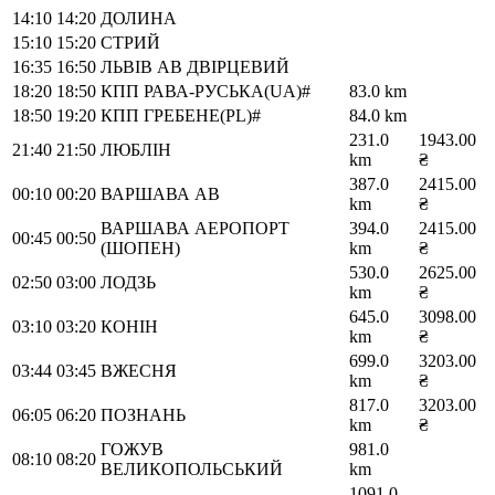
14:10
14:20
ДОЛИНА
15:10
15:20
СТРИЙ
16:35
16:50
ЛЬВІВ АВ ДВІРЦЕВИЙ
18:20
18:50
КПП РАВА-РУСЬКА(UA)#
83.0 km
18:50
19:20
КПП ГРЕБЕНЕ(PL)#
84.0 km
231.0
1943.00
21:40
21:50
ЛЮБЛІН
km
₴
387.0
2415.00
00:10
00:20
ВАРШАВА АВ
km
₴
ВАРШАВА АЕРОПОРТ
394.0
2415.00
00:45
00:50
(ШОПЕН)
km
₴
530.0
2625.00
02:50
03:00
ЛОДЗЬ
km
₴
645.0
3098.00
03:10
03:20
КОНІН
km
₴
699.0
3203.00
03:44
03:45
ВЖЕСНЯ
km
₴
817.0
3203.00
06:05
06:20
ПОЗНАНЬ
km
₴
ГОЖУВ
981.0
08:10
08:20
ВЕЛИКОПОЛЬСЬКИЙ
km
1091.0