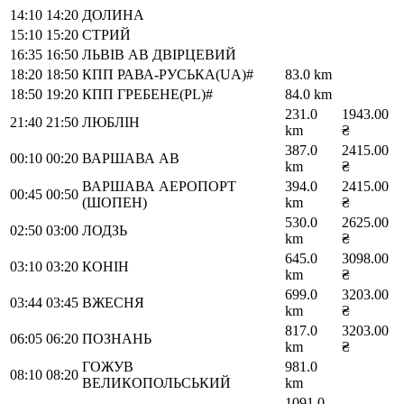
14:10
14:20
ДОЛИНА
15:10
15:20
СТРИЙ
16:35
16:50
ЛЬВІВ АВ ДВІРЦЕВИЙ
18:20
18:50
КПП РАВА-РУСЬКА(UA)#
83.0 km
18:50
19:20
КПП ГРЕБЕНЕ(PL)#
84.0 km
231.0
1943.00
21:40
21:50
ЛЮБЛІН
km
₴
387.0
2415.00
00:10
00:20
ВАРШАВА АВ
km
₴
ВАРШАВА АЕРОПОРТ
394.0
2415.00
00:45
00:50
(ШОПЕН)
km
₴
530.0
2625.00
02:50
03:00
ЛОДЗЬ
km
₴
645.0
3098.00
03:10
03:20
КОНІН
km
₴
699.0
3203.00
03:44
03:45
ВЖЕСНЯ
km
₴
817.0
3203.00
06:05
06:20
ПОЗНАНЬ
km
₴
ГОЖУВ
981.0
08:10
08:20
ВЕЛИКОПОЛЬСЬКИЙ
km
1091.0