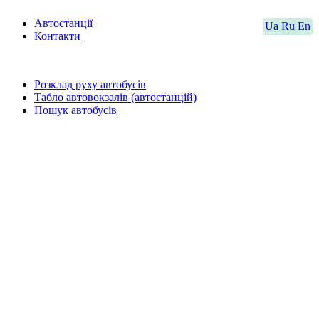
Автостанції
Ua
Ru
En
Контакти
Розклад руху автобусів
Табло автовокзалів (автостанцій)
Пошук автобусів