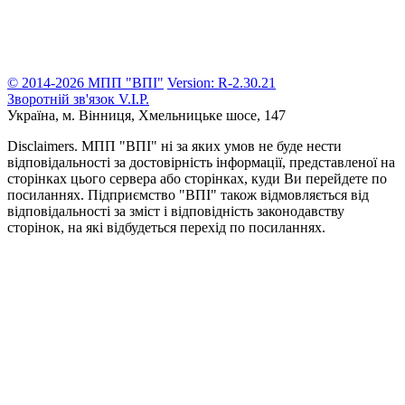
© 2014-2026 МПП "ВПІ"
Version: R-2.30.21
Зворотній зв'язок
V.I.P.
Україна, м. Вінниця,
Хмельницьке шосе, 147
Disclaimers.
МПП "ВПІ" ні за яких умов не буде нести
відповідальності за достовірність інформації, представленої на
сторінках цього сервера або сторінках, куди Ви перейдете по
посиланнях. Підприємство "ВПІ" також відмовляється від
відповідальності за зміст і відповідність законодавству
сторінок, на які відбудеться перехід по посиланнях.