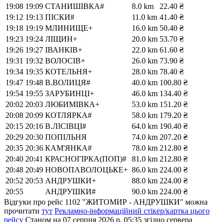
19:08
19:09
СТАНИШІВКА#
8.0 km
22.40 ₴
19:12
19:13
ПІСКИ#
11.0 km
41.40 ₴
19:18
19:19
МЛИНИЩЕ+
16.0 km
50.40 ₴
19:23
19:24
ЛІЩИН+
20.0 km
53.70 ₴
19:26
19:27
ІВАНКІВ+
22.0 km
61.60 ₴
19:31
19:32
ВОЛОСIВ+
26.0 km
73.90 ₴
19:34
19:35
КОТЕЛЬНЯ+
28.0 km
78.40 ₴
19:47
19:48
В.ВОЛИЦЯ#
40.0 km
100.80 ₴
19:54
19:55
ЗАРУБИНЦI+
46.0 km
134.40 ₴
20:02
20:03
ЛЮБИМІВКА+
53.0 km
151.20 ₴
20:08
20:09
КОТЛЯРКА#
58.0 km
179.20 ₴
20:15
20:16
В.ЛIСIВЦI#
64.0 km
190.40 ₴
20:29
20:30
ПОПІЛЬНЯ
74.0 km
207.20 ₴
20:35
20:36
КАМ'ЯНКА#
78.0 km
212.80 ₴
20:40
20:41
КРАСНОГIРКА(ПОП)#
81.0 km
212.80 ₴
20:48
20:49
НОВОПАВОЛОЦЬКЕ+
86.0 km
224.00 ₴
20:52
20:53
АНДРУШКИ+
88.0 km
224.00 ₴
20:55
АНДРУШКИ#
90.0 km
224.00 ₴
Відгуки про рейс 1102 "ЖИТОМИР - АНДРУШКИ" можна
прочитати
тут
Рекламно-інформаційний стікер/картка цього
рейсу
Станом на 07 серпня 2026 р. 05:35
згідно сервера