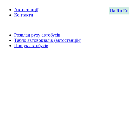
Автостанції
Ua
Ru
En
Контакти
Розклад руху автобусів
Табло автовокзалів (автостанцій)
Пошук автобусів