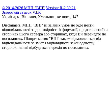
© 2014-2026 МПП "ВПІ"
Version: R-2.30.21
Зворотній зв'язок
V.I.P.
Україна, м. Вінниця,
Хмельницьке шосе, 147
Disclaimers.
МПП "ВПІ" ні за яких умов не буде нести
відповідальності за достовірність інформації, представленої на
сторінках цього сервера або сторінках, куди Ви перейдете по
посиланнях. Підприємство "ВПІ" також відмовляється від
відповідальності за зміст і відповідність законодавству
сторінок, на які відбудеться перехід по посиланнях.