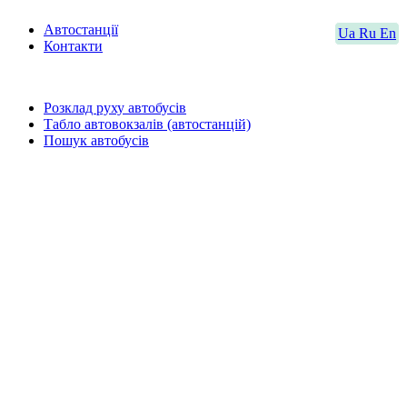
Автостанції
Ua
Ru
En
Контакти
Розклад руху автобусів
Табло автовокзалів (автостанцій)
Пошук автобусів