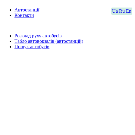
Автостанції
Ua
Ru
En
Контакти
Розклад руху автобусів
Табло автовокзалів (автостанцій)
Пошук автобусів