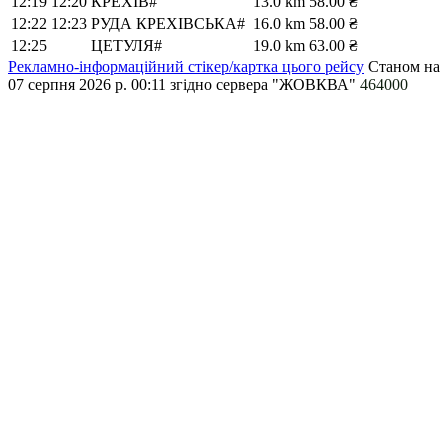
12:19
12:20
КРЕХІВ#
13.0 km
58.00 ₴
12:22
12:23
РУДА КРЕХІВСЬКА#
16.0 km
58.00 ₴
12:25
ЦЕТУЛЯ#
19.0 km
63.00 ₴
Рекламно-інформаційний стікер/картка цього рейсу
Станом на
07 серпня 2026 р. 00:11
згідно сервера "ЖОВКВА"
464000