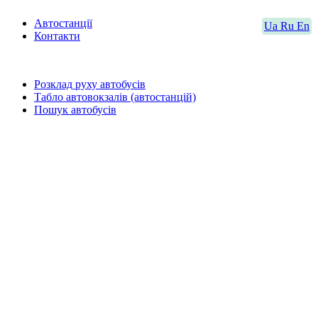
Автостанції
Ua
Ru
En
Контакти
Розклад руху автобусів
Табло автовокзалів (автостанцій)
Пошук автобусів