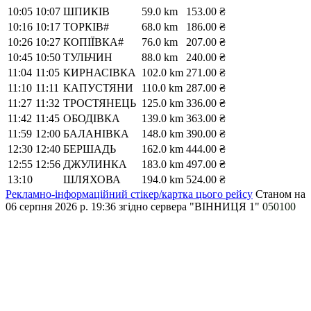
10:05
10:07
ШПИКІВ
59.0 km
153.00 ₴
10:16
10:17
ТОРКІВ#
68.0 km
186.00 ₴
10:26
10:27
КОПІЇВКА#
76.0 km
207.00 ₴
10:45
10:50
ТУЛЬЧИН
88.0 km
240.00 ₴
11:04
11:05
КИРНАСІВКА
102.0 km
271.00 ₴
11:10
11:11
КАПУСТЯНИ
110.0 km
287.00 ₴
11:27
11:32
ТРОСТЯНЕЦЬ
125.0 km
336.00 ₴
11:42
11:45
ОБОДІВКА
139.0 km
363.00 ₴
11:59
12:00
БАЛАНІВКА
148.0 km
390.00 ₴
12:30
12:40
БЕРШАДЬ
162.0 km
444.00 ₴
12:55
12:56
ДЖУЛИНКА
183.0 km
497.00 ₴
13:10
ШЛЯХОВА
194.0 km
524.00 ₴
Рекламно-інформаційний стікер/картка цього рейсу
Станом на
06 серпня 2026 р. 19:36
згідно сервера "ВІННИЦЯ 1"
050100