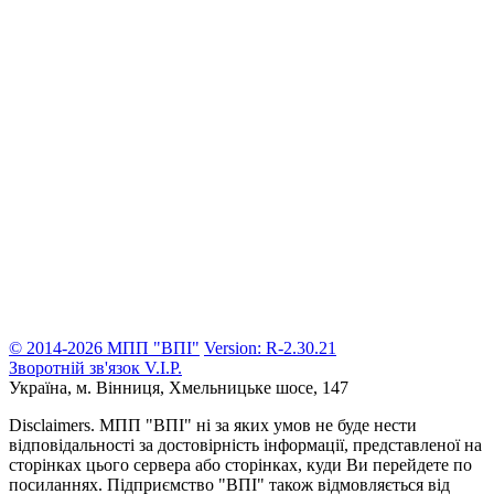
© 2014-2026 МПП "ВПІ"
Version: R-2.30.21
Зворотній зв'язок
V.I.P.
Україна, м. Вінниця,
Хмельницьке шосе, 147
Disclaimers.
МПП "ВПІ" ні за яких умов не буде нести
відповідальності за достовірність інформації, представленої на
сторінках цього сервера або сторінках, куди Ви перейдете по
посиланнях. Підприємство "ВПІ" також відмовляється від