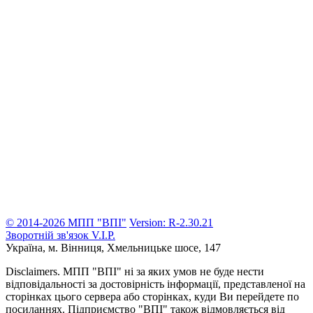
© 2014-2026 МПП "ВПІ"
Version: R-2.30.21
Зворотній зв'язок
V.I.P.
Україна, м. Вінниця,
Хмельницьке шосе, 147
Disclaimers.
МПП "ВПІ" ні за яких умов не буде нести
відповідальності за достовірність інформації, представленої на
сторінках цього сервера або сторінках, куди Ви перейдете по
посиланнях. Підприємство "ВПІ" також відмовляється від