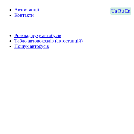
Автостанції
Ua
Ru
En
Контакти
Розклад руху автобусів
Табло автовокзалів (автостанцій)
Пошук автобусів