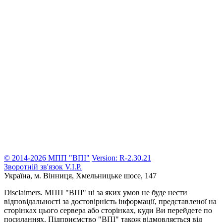
© 2014-2026 МПП "ВПІ"
Version: R-2.30.21
Зворотній зв'язок
V.I.P.
Україна, м. Вінниця,
Хмельницьке шосе, 147
Disclaimers.
МПП "ВПІ" ні за яких умов не буде нести
відповідальності за достовірність інформації, представленої на
сторінках цього сервера або сторінках, куди Ви перейдете по
посиланнях. Підприємство "ВПІ" також відмовляється від