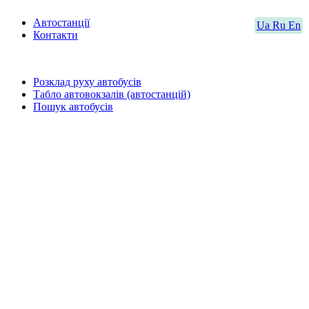
Автостанції
Ua
Ru
En
Контакти
Розклад руху автобусів
Табло автовокзалів (автостанцій)
Пошук автобусів