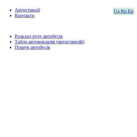
Автостанції
Ua
Ru
En
Контакти
Розклад руху автобусів
Табло автовокзалів (автостанцій)
Пошук автобусів