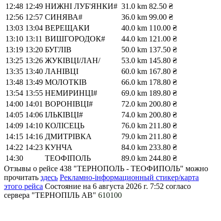
12:48
12:49
НИЖНІ ЛУБ'ЯНКИ#
31.0 km
82.50 ₴
12:56
12:57
СИНЯВА#
36.0 km
99.00 ₴
13:03
13:04
ВЕРЕЩАКИ
40.0 km
110.00 ₴
13:10
13:11
ВИШГОРОДОК#
44.0 km
121.00 ₴
13:19
13:20
БУГЛІВ
50.0 km
137.50 ₴
13:25
13:26
ЖУКІВЦІ/ЛАН/
53.0 km
145.80 ₴
13:35
13:40
ЛАНІВЦІ
60.0 km
167.80 ₴
13:48
13:49
МОЛОТКІВ
66.0 km
178.80 ₴
13:54
13:55
НЕМИРИНЦІ#
69.0 km
189.80 ₴
14:00
14:01
ВОРОНІВЦІ#
72.0 km
200.80 ₴
14:05
14:06
ІЛЬКІВЦІ#
74.0 km
200.80 ₴
14:09
14:10
КОЛІСЕЦЬ
76.0 km
211.80 ₴
14:15
14:16
ДМИТРІВКА
79.0 km
211.80 ₴
14:22
14:23
КУНЧА
84.0 km
233.80 ₴
14:30
ТЕОФІПОЛЬ
89.0 km
244.80 ₴
Отзывы о рейсе 438 "ТЕРНОПОЛЬ - ТЕОФИПОЛЬ" можно
прочитать
здесь
Рекламно-інформационный стикер/карта
этого рейса
Состояние на 6 августа 2026 г. 7:52
согласо
сервера "ТЕРНОПІЛЬ АВ"
610100