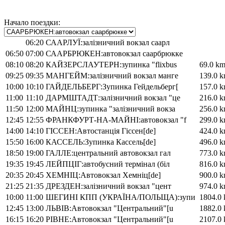
Начало поездки:
06:20
СААРЛУЇ:залізничний вокзал саарл
06:50
07:00
СААРБРЮКЕН:автовокзал саарбрюкке
08:10
08:20
КАЙЗЕРСЛАУТЕРН:зупинка "flixbus
69.0 k
09:25
09:35
МАНГЕЙМ:залізничний вокзал манге
139.0 
10:00
10:10
ГАЙДЕЛЬБЕРГ:Зупинка Гейдельберг[
157.0 
11:00
11:10
ДАРМШТАДТ:залізничний вокзал "це
216.0 
11:50
12:00
МАЙНЦ:зупинка "залізничний вокза
256.0 
12:45
12:55
ФРАНКФУРТ-НА-МАЙНІ:автовокзал "f
299.0 
14:00
14:10
ГІССЕН:Автостанція Гіссен[de]
424.0 
15:50
16:00
КАССЕЛЬ:Зупинка Кассель[de]
496.0 
18:50
19:00
ГАЛЛЕ:центральний автовокзал гал
773.0 
19:35
19:45
ЛЕЙПЦІГ:автобусний термінал (біл
816.0 
20:35
20:45
ХЕМНІЦ:Автовокзал Хемніц[de]
900.0 
21:25
21:35
ДРЕЗДЕН:залізничний вокзал "цент
974.0 
10:00
11:00
ШЕГИНІ КПП (УКРАЇНА/ПОЛЬЩА):зупи
1804.0
12:45
13:00
ЛЬВІВ:Автовокзал "Центральний"[u
1882.0
16:15
16:20
РІВНЕ:Автовокзал "Центральний"[u
2107.0