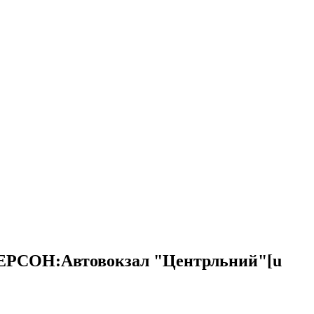
ХЕРСОН:Автовокзал "Центрльний"[u