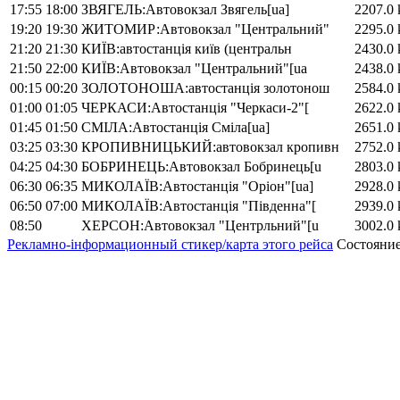
17:55
18:00
ЗВЯГЕЛЬ:Автовокзал Звягель[ua]
2207.0
19:20
19:30
ЖИТОМИР:Автовокзал "Центральний"
2295.0
21:20
21:30
КИЇВ:автостанція київ (центральн
2430.0
21:50
22:00
КИЇВ:Автовокзал "Центральний"[ua
2438.0
00:15
00:20
ЗОЛОТОНОША:автостанція золотонош
2584.0
01:00
01:05
ЧЕРКАСИ:Автостанція "Черкаси-2"[
2622.0
01:45
01:50
СМІЛА:Автостанція Сміла[ua]
2651.0
03:25
03:30
КРОПИВНИЦЬКИЙ:автовокзал кропивн
2752.0
04:25
04:30
БОБРИНЕЦЬ:Автовокзал Бобринець[u
2803.0
06:30
06:35
МИКОЛАЇВ:Автостанція "Оріон"[ua]
2928.0
06:50
07:00
МИКОЛАЇВ:Автостанція "Південна"[
2939.0
08:50
ХЕРСОН:Автовокзал "Центрльний"[u
3002.0
Рекламно-інформационный стикер/карта этого рейса
Состояние 