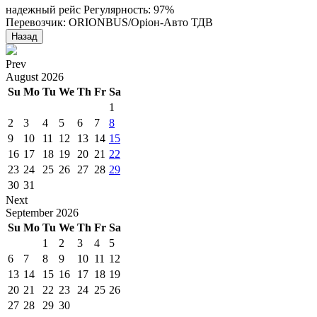
надежный рейс
Регулярность: 97%
Перевозчик: ORIONBUS/Оріон-Авто ТДВ
Назад
Prev
August
2026
Su
Mo
Tu
We
Th
Fr
Sa
1
2
3
4
5
6
7
8
9
10
11
12
13
14
15
16
17
18
19
20
21
22
23
24
25
26
27
28
29
30
31
Next
September
2026
Su
Mo
Tu
We
Th
Fr
Sa
1
2
3
4
5
6
7
8
9
10
11
12
13
14
15
16
17
18
19
20
21
22
23
24
25
26
27
28
29
30