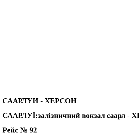
СААРЛУИ - ХЕРСОН
СААРЛУЇ:залізничний вокзал саарл - 
Рейс № 92