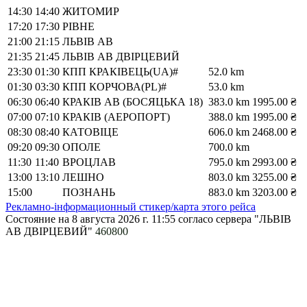
14:30
14:40
ЖИТОМИР
17:20
17:30
РІВНЕ
21:00
21:15
ЛЬВІВ АВ
21:35
21:45
ЛЬВІВ АВ ДВІРЦЕВИЙ
23:30
01:30
КПП КРАКІВЕЦЬ(UA)#
52.0 km
01:30
03:30
КПП КОРЧОВА(PL)#
53.0 km
06:30
06:40
КРАКІВ АВ (БОСЯЦЬКА 18)
383.0 km
1995.00 ₴
07:00
07:10
КРАКІВ (АЕРОПОРТ)
388.0 km
1995.00 ₴
08:30
08:40
КАТОВІЦЕ
606.0 km
2468.00 ₴
09:20
09:30
ОПОЛЕ
700.0 km
11:30
11:40
ВРОЦЛАВ
795.0 km
2993.00 ₴
13:00
13:10
ЛЕШНО
803.0 km
3255.00 ₴
15:00
ПОЗНАНЬ
883.0 km
3203.00 ₴
Рекламно-інформационный стикер/карта этого рейса
Состояние на 8 августа 2026 г. 11:55
согласо сервера "ЛЬВІВ
АВ ДВІРЦЕВИЙ"
460800