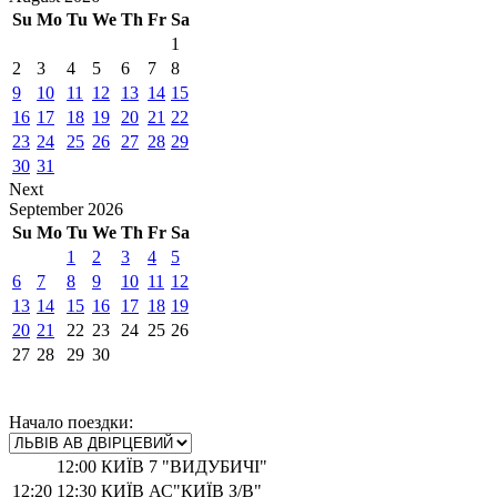
Su
Mo
Tu
We
Th
Fr
Sa
1
2
3
4
5
6
7
8
9
10
11
12
13
14
15
16
17
18
19
20
21
22
23
24
25
26
27
28
29
30
31
Next
September
2026
Su
Mo
Tu
We
Th
Fr
Sa
1
2
3
4
5
6
7
8
9
10
11
12
13
14
15
16
17
18
19
20
21
22
23
24
25
26
27
28
29
30
Начало поездки:
12:00
КИЇВ 7 "ВИДУБИЧІ"
12:20
12:30
КИЇВ АС"КИЇВ З/В"