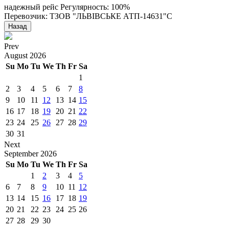
надежный рейс
Регулярность: 100%
Перевозчик: ТЗОВ "ЛЬВІВСЬКЕ АТП-14631"С
Назад
Prev
August
2026
Su
Mo
Tu
We
Th
Fr
Sa
1
2
3
4
5
6
7
8
9
10
11
12
13
14
15
16
17
18
19
20
21
22
23
24
25
26
27
28
29
30
31
Next
September
2026
Su
Mo
Tu
We
Th
Fr
Sa
1
2
3
4
5
6
7
8
9
10
11
12
13
14
15
16
17
18
19
20
21
22
23
24
25
26
27
28
29
30