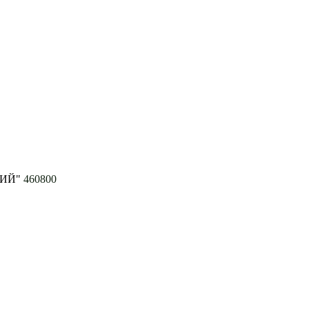
ВИЙ"
460800