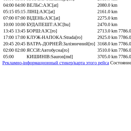
04:00
04:00
ВЕЛЬС:АЗС[at]
2080.0 km
05:15
05:15
ЛІНЦ:АЗС[at]
2161.0 km
07:00
07:00
ВІДЕНЬ:АЗС[at]
2275.0 km
10:00
10:00
БУДАПЕШТ:АЗС[hu]
2470.0 km
13:45
13:45
БОРШ:АЗС[ro]
2713.0 km
7786.
17:00
17:00
КЛУЖ-НАПОКА:Strada[ro]
2925.0 km
7786.
20:45
20:45
ВАТРА-ДОРНЕЙ:Залізничний[ro]
3168.0 km
7786.
02:00
02:00
ЯССИ:Автобусна[ro]
3510.0 km
7786.
05:00
КИШИНІВ:Sauron[md]
3705.0 km
7786.
Рекламно-інформационный стикер/карта этого рейса
Состояние 