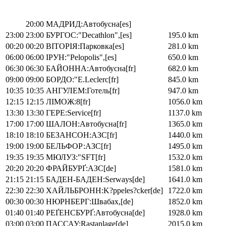
20:00
МАДРИД:Автобусна[es]
23:00
23:00
БУРГОС:"Decathlon",[es]
195.0 km
00:20
00:20
ВІТОРІЯ:Парковка[es]
281.0 km
06:00
06:00
ІРУН:"Pelopolis",[es]
650.0 km
06:30
06:30
БАЙОННА:Автобусна[fr]
682.0 km
09:00
09:00
БОРДО:"E.Leclerc[fr]
845.0 km
10:35
10:35
АНГУЛЕМ:Готель[fr]
947.0 km
12:15
12:15
ЛІМОЖ:8[fr]
1056.0 km
13:30
13:30
ГЕРЕ:Service[fr]
1137.0 km
17:00
17:00
ШАЛОН:Автобусна[fr]
1365.0 km
18:10
18:10
БЕЗАНСОН:АЗС[fr]
1440.0 km
19:00
19:00
БЕЛЬФОР:АЗС[fr]
1495.0 km
19:35
19:35
МЮЛУЗ:"SFT[fr]
1532.0 km
20:20
20:20
ФРАЙБУРҐ:АЗС[de]
1581.0 km
21:15
21:15
БАДЕН-БАДЕН:Serways[de]
1641.0 km
22:30
22:30
ХАЙЛЬБРОНН:K?ppeles?cker[de]
1722.0 km
00:30
00:30
НЮРНБЕРГ:Швабах,[de]
1852.0 km
01:40
01:40
РЕҐЕНСБУРҐ:Автобусна[de]
1928.0 km
03:00
03:00
ПАССАУ:Rastanlage[de]
2015.0 km