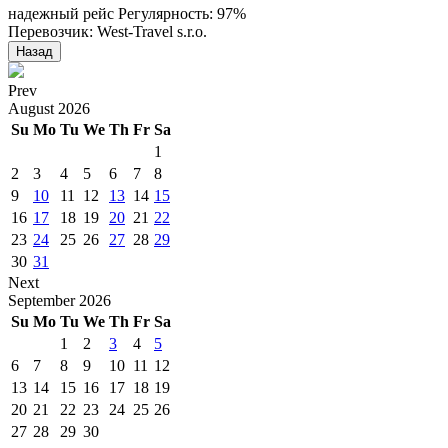
надежный рейс
Регулярность: 97%
Перевозчик: West-Travel s.r.o.
Назад
Prev
August
2026
Su
Mo
Tu
We
Th
Fr
Sa
1
2
3
4
5
6
7
8
9
10
11
12
13
14
15
16
17
18
19
20
21
22
23
24
25
26
27
28
29
30
31
Next
September
2026
Su
Mo
Tu
We
Th
Fr
Sa
1
2
3
4
5
6
7
8
9
10
11
12
13
14
15
16
17
18
19
20
21
22
23
24
25
26
27
28
29
30