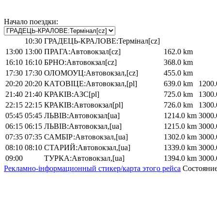
Начало поездки:
10:30
ГРАДЕЦЬ-КРАЛОВЕ:Термінал[cz]
13:00
13:00
ПРАГА:Автовокзал[cz]
162.0 km
16:10
16:10
БРНО:Автовокзал[cz]
368.0 km
17:30
17:30
ОЛОМОУЦ:Автовокзал,[cz]
455.0 km
20:20
20:20
КАТОВІЦЕ:Автовокзал,[pl]
639.0 km
1200.
21:40
21:40
КРАКІВ:АЗС[pl]
725.0 km
1300.
22:15
22:15
КРАКІВ:Автовокзал[pl]
726.0 km
1300.
05:45
05:45
ЛЬВІВ:Автовокзал[ua]
1214.0 km
3000.
06:15
06:15
ЛЬВІВ:Автовокзал,[ua]
1215.0 km
3000.
07:35
07:35
САМБІР:Автовокзал,[ua]
1302.0 km
3000.
08:10
08:10
СТАРИЙ:Автовокзал,[ua]
1339.0 km
3000.
09:00
ТУРКА:Автовокзал,[ua]
1394.0 km
3000.
Рекламно-інформационный стикер/карта этого рейса
Состояние 