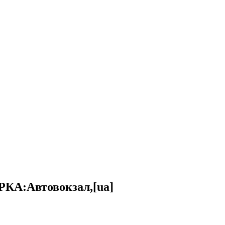
КА:Автовокзал,[ua]