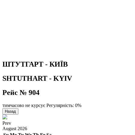
ШТУТГАРТ - КИЇВ
SHTUTHART - KYIV
Рейс № 904
тимчасово не курсує
Регулярність: 0%
Назад
Prev
August
2026
Su
Mo
Tu
We
Th
Fr
Sa