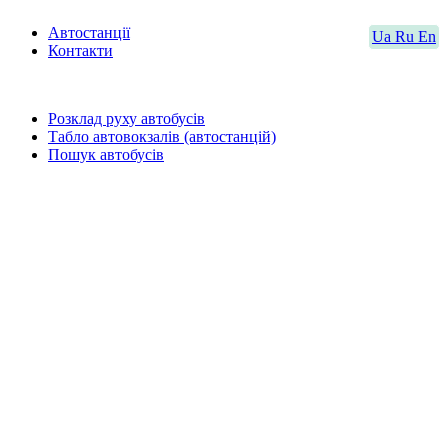
Автостанції
Ua
Ru
En
Контакти
Розклад руху автобусів
Табло автовокзалів (автостанцій)
Пошук автобусів