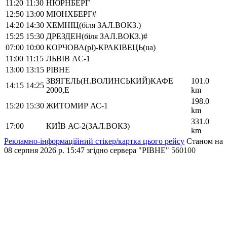
11:20
11:30
НЮРНБЕРГ
12:50
13:00
МЮНХБЕРГ#
14:20
14:30
ХЕМНІЦ(біля ЗАЛ.ВОКЗ.)
15:25
15:30
ДРЕЗДЕН(біля ЗАЛ.ВОКЗ.)#
07:00
10:00
КОРЧОВА(pl)-КРАКІВЕЦЬ(ua)
11:00
11:15
ЛЬВІВ АC-1
13:00
13:15
РІВНЕ
ЗВЯГЕЛЬ(Н.ВОЛИНСЬКИЙ)КАФЕ
101.0
14:15
14:25
2000,Е
km
198.0
15:20
15:30
ЖИТОМИР АС-1
km
331.0
17:00
КИЇВ АС-2(ЗАЛ.ВОКЗ)
km
Рекламно-інформаційний стікер/картка цього рейсу
Станом на
08 серпня 2026 р. 15:47
згідно сервера "РІВНЕ"
560100