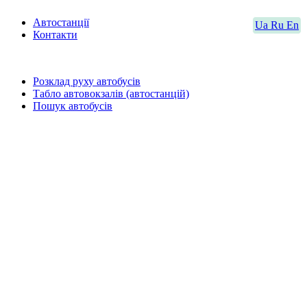
Автостанції
Ua
Ru
En
Контакти
Розклад руху автобусів
Табло автовокзалів (автостанцій)
Пошук автобусів