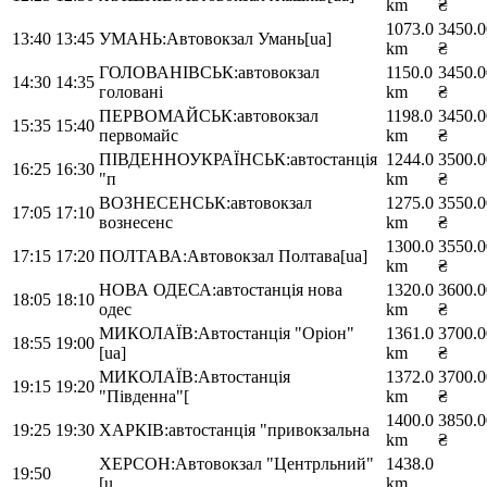
km
₴
1073.0
3450.0
13:40
13:45
УМАНЬ:Автовокзал Умань[ua]
km
₴
ГОЛОВАНІВСЬК:автовокзал
1150.0
3450.0
14:30
14:35
головані
km
₴
ПЕРВОМАЙСЬК:автовокзал
1198.0
3450.0
15:35
15:40
первомайс
km
₴
ПІВДЕННОУКРАЇНСЬК:автостанція
1244.0
3500.0
16:25
16:30
"п
km
₴
ВОЗНЕСЕНСЬК:автовокзал
1275.0
3550.0
17:05
17:10
вознесенс
km
₴
1300.0
3550.0
17:15
17:20
ПОЛТАВА:Автовокзал Полтава[ua]
km
₴
НОВА ОДЕСА:автостанція нова
1320.0
3600.0
18:05
18:10
одес
km
₴
МИКОЛАЇВ:Автостанція "Оріон"
1361.0
3700.0
18:55
19:00
[ua]
km
₴
МИКОЛАЇВ:Автостанція
1372.0
3700.0
19:15
19:20
"Південна"[
km
₴
1400.0
3850.0
19:25
19:30
ХАРКІВ:автостанція "привокзальна
km
₴
ХЕРСОН:Автовокзал "Центрльний"
1438.0
19:50
[u
km