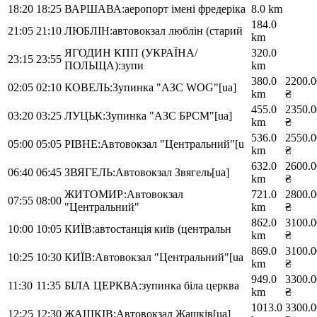
18:20
18:25
ВАРШАВА:аеропорт імені фредеріка
8.0 km
184.0
21:05
21:10
ЛЮБЛІН:автовокзал люблін (старий
km
ЯГОДИН КПП (УКРАЇНА/
320.0
23:15
23:55
ПОЛЬЩА):зупи
km
380.0
2200.0
02:05
02:10
КОВЕЛЬ:Зупинка "АЗС WOG"[ua]
km
₴
455.0
2350.0
03:20
03:25
ЛУЦЬК:Зупинка "АЗС БРСМ"[ua]
km
₴
536.0
2550.0
05:00
05:05
РІВНЕ:Автовокзал "Центральний"[u
km
₴
632.0
2600.0
06:40
06:45
ЗВЯГЕЛЬ:Автовокзал Звягель[ua]
km
₴
ЖИТОМИР:Автовокзал
721.0
2800.0
07:55
08:00
"Центральний"
km
₴
862.0
3100.0
10:00
10:05
КИЇВ:автостанція київ (центральн
km
₴
869.0
3100.0
10:25
10:30
КИЇВ:Автовокзал "Центральний"[ua
km
₴
949.0
3300.0
11:30
11:35
БІЛА ЦЕРКВА:зупинка біла церква
km
₴
1013.0
3300.0
12:25
12:30
ЖАШКІВ:Автовокзал Жашків[ua]