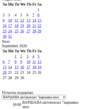
Su
Mo
Tu
We
Th
Fr
Sa
1
2
3
4
5
6
7
8
9
10
11
12
13
14
15
16
17
18
19
20
21
22
23
24
25
26
27
28
29
30
31
Next
September
2026
Su
Mo
Tu
We
Th
Fr
Sa
1
2
3
4
5
6
7
8
9
10
11
12
13
14
15
16
17
18
19
20
21
22
23
24
25
26
27
28
29
30
Початок подорожі:
ВАРШАВА:автовокзал "варшава-
18:00
захо