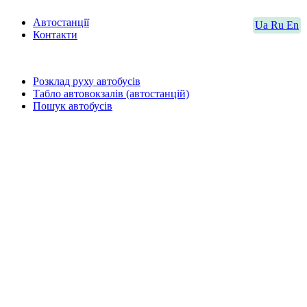
Автостанції
Ua
Ru
En
Контакти
Розклад руху автобусів
Табло автовокзалів (автостанцій)
Пошук автобусів