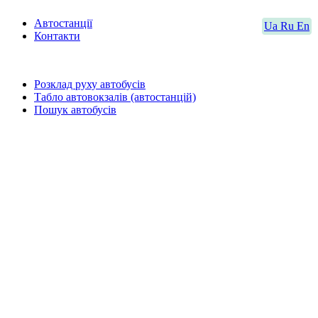
Автостанції
Ua
Ru
En
Контакти
Розклад руху автобусів
Табло автовокзалів (автостанцій)
Пошук автобусів