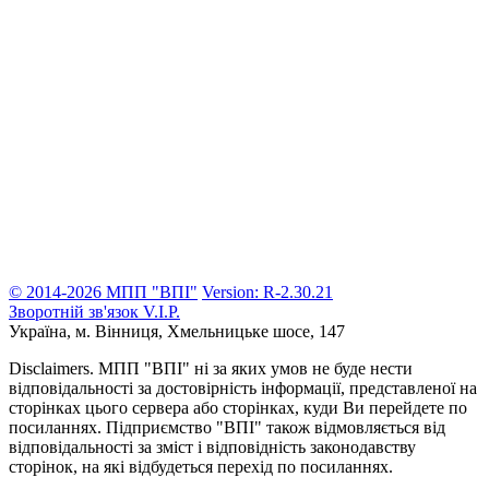
© 2014-2026 МПП "ВПІ"
Version: R-2.30.21
Зворотній зв'язок
V.I.P.
Україна, м. Вінниця,
Хмельницьке шосе, 147
Disclaimers.
МПП "ВПІ" ні за яких умов не буде нести
відповідальності за достовірність інформації, представленої на
сторінках цього сервера або сторінках, куди Ви перейдете по
посиланнях. Підприємство "ВПІ" також відмовляється від
відповідальності за зміст і відповідність законодавству
сторінок, на які відбудеться перехід по посиланнях.