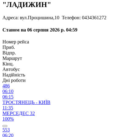
"ЛАДИЖИН"
Адреса: вул.Процишина,10
Телефон: 0434361272
Станом на 06 серпня 2026 р. 04:59
Номер рейса
Приб.
Відпр.
Маршрут
Кінц.
Автобус
Надійність
Дні роботи
486
06:10
06:15
ТРОСТЯНЕЦЬ - КИЇВ
11:35
МЕРСЕДЕС 32
100%
553
06:20