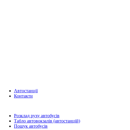
Автостанції
Контакти
Розклад руху автобусів
Табло автовокзалів (автостанцій)
Пошук автобусів