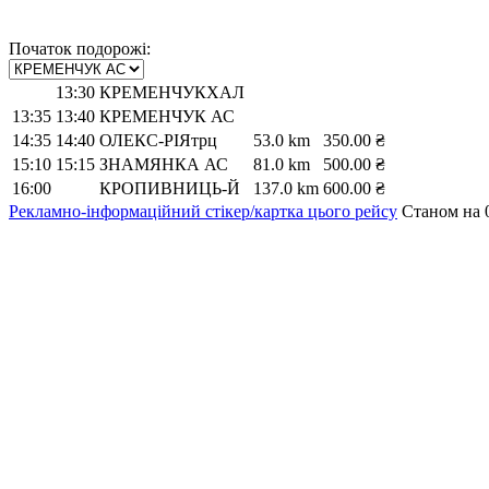
Початок подорожі:
13:30
КРЕМЕНЧУКХАЛ
13:35
13:40
КРЕМЕНЧУК АС
14:35
14:40
ОЛЕКС-РIЯтрц
53.0 km
350.00 ₴
15:10
15:15
ЗНАМЯНКА АС
81.0 km
500.00 ₴
16:00
КРОПИВНИЦЬ-Й
137.0 km
600.00 ₴
Рекламно-інформаційний стікер/картка цього рейсу
Станом на 0