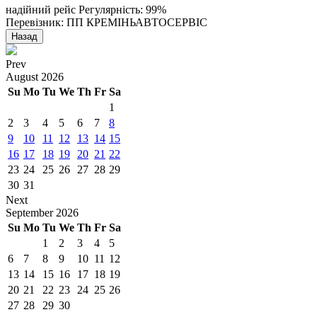
надійний рейс
Регулярність: 99%
Перевізник: ПП КРЕМIНЬАВТОСЕРВIС
Назад
Prev
August
2026
Su
Mo
Tu
We
Th
Fr
Sa
1
2
3
4
5
6
7
8
9
10
11
12
13
14
15
16
17
18
19
20
21
22
23
24
25
26
27
28
29
30
31
Next
September
2026
Su
Mo
Tu
We
Th
Fr
Sa
1
2
3
4
5
6
7
8
9
10
11
12
13
14
15
16
17
18
19
20
21
22
23
24
25
26
27
28
29
30