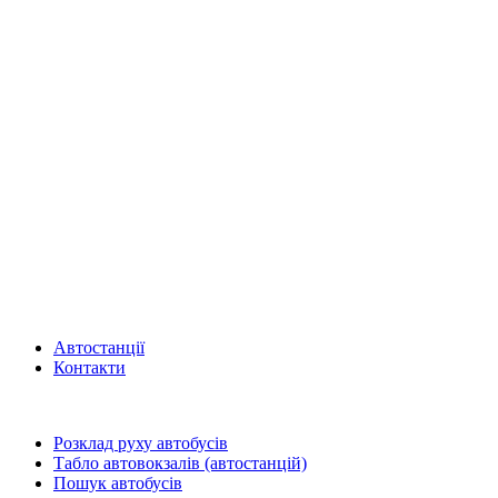
Автостанції
Контакти
Розклад руху автобусів
Табло автовокзалів (автостанцій)
Пошук автобусів