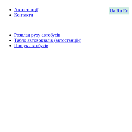
Автостанції
Ua
Ru
En
Контакти
Розклад руху автобусів
Табло автовокзалів (автостанцій)
Пошук автобусів