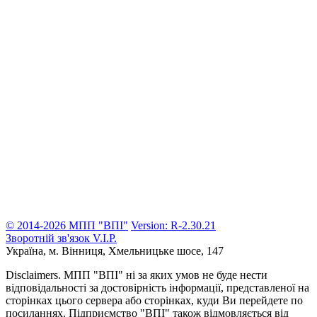
© 2014-2026 МПП "ВПІ"
Version: R-2.30.21
Зворотній зв'язок
V.I.P.
Україна, м. Вінниця,
Хмельницьке шосе, 147
Disclaimers.
МПП "ВПІ" ні за яких умов не буде нести
відповідальності за достовірність інформації, представленої на
сторінках цього сервера або сторінках, куди Ви перейдете по
посиланнях. Підприємство "ВПІ" також відмовляється від