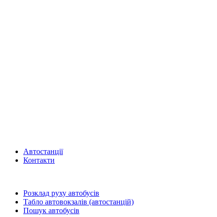
Автостанції
Контакти
Розклад руху автобусів
Табло автовокзалів (автостанцій)
Пошук автобусів