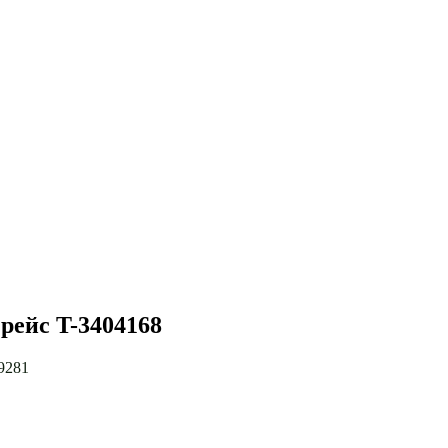
 рейс T-3404168
9281