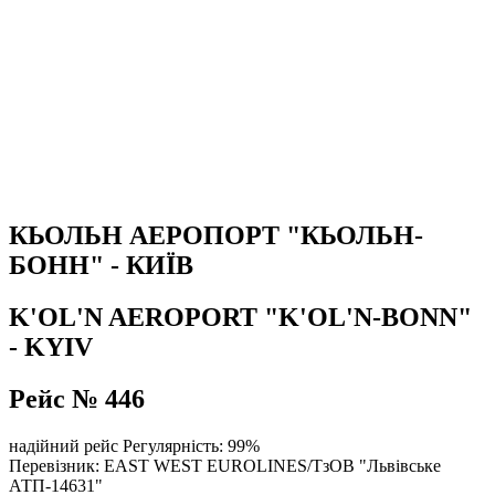
КЬОЛЬН АЕРОПОРТ "КЬОЛЬН-
БОНН" - КИЇВ
K'OL'N AEROPORT "K'OL'N-BONN"
- KYIV
Рейс № 446
надійний рейс
Регулярність: 99%
Перевізник: EAST WEST EUROLINES/ТзОВ "Львівське
АТП-14631"