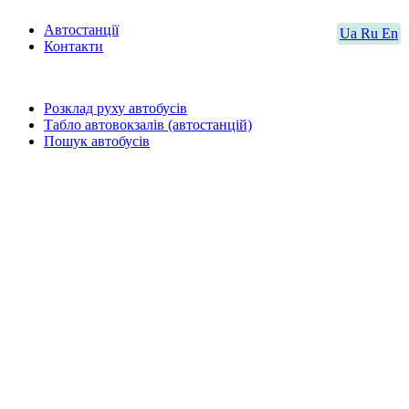
Автостанції
Ua
Ru
En
Контакти
Розклад руху автобусів
Табло автовокзалів (автостанцій)
Пошук автобусів