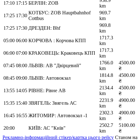
958.9
17:10
17:15
БЕРЛІН: ZOB
km
КОТБУС: ZOB Hauptbahnhof
969.7
17:25
17:30
Cottbus
km
969.8
17:25
17:30
ДРЕЗДЕН: Bhf
km
1717.3
05:00
06:00
КОРЧОВА : Корчова КПП
km
1717.3
06:00
07:00
КРАКОВЕЦЬ: Краковець КПП
km
1766.0
4500.00
07:45
08:00
ЛЬВІВ: АВ "Двірцевий"
km
₴
1814.8
4500.00
08:45
09:00
ЛЬВІВ: Автовокзал
km
₴
2134.4
4500.00
13:55
14:05
РІВНЕ: Рівне АВ
km
₴
2231.9
4900.00
15:35
15:40
ЗВЯГЕЛЬ: Звягель АС
km
₴
2302.3
4900.00
16:45
16:55
ЖИТОМИР: Автовокзал -1
km
₴
2502.7
5100.00
20:00
КИЇВ: АС "Київ"
km
₴
Рекламно-інформаційний стікер/картка цього рейсу
Станом на