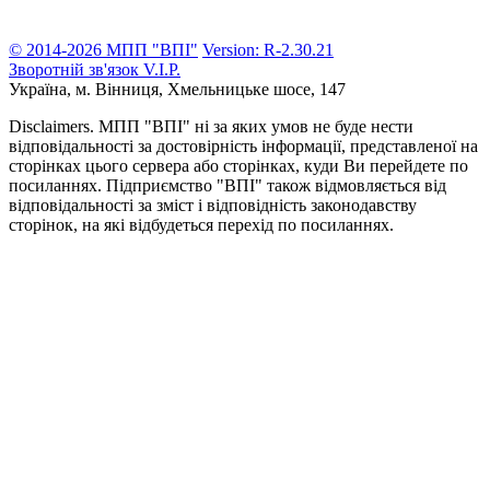
© 2014-2026 МПП "ВПІ"
Version: R-2.30.21
Зворотній зв'язок
V.I.P.
Україна, м. Вінниця,
Хмельницьке шосе, 147
Disclaimers.
МПП "ВПІ" ні за яких умов не буде нести
відповідальності за достовірність інформації, представленої на
сторінках цього сервера або сторінках, куди Ви перейдете по
посиланнях. Підприємство "ВПІ" також відмовляється від
відповідальності за зміст і відповідність законодавству
сторінок, на які відбудеться перехід по посиланнях.