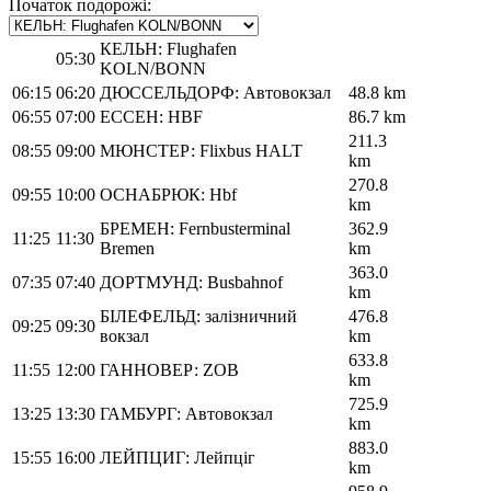
Початок подорожі:
КЕЛЬН: Flughafen
05:30
KOLN/BONN
06:15
06:20
ДЮССЕЛЬДОРФ: Автовокзал
48.8 km
06:55
07:00
ЕССЕН: HBF
86.7 km
211.3
08:55
09:00
МЮНСТЕР: Flixbus HALT
km
270.8
09:55
10:00
ОСНАБРЮК: Hbf
km
БРЕМЕН: Fernbusterminal
362.9
11:25
11:30
Bremen
km
363.0
07:35
07:40
ДОРТМУНД: Busbahnof
km
БІЛЕФЕЛЬД: залізничний
476.8
09:25
09:30
вокзал
km
633.8
11:55
12:00
ГАННОВЕР: ZOB
km
725.9
13:25
13:30
ГАМБУРГ: Автовокзал
km
883.0
15:55
16:00
ЛЕЙПЦИГ: Лейпціг
km