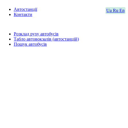
Автостанції
Ua
Ru
En
Контакти
Розклад руху автобусів
Табло автовокзалів (автостанцій)
Пошук автобусів