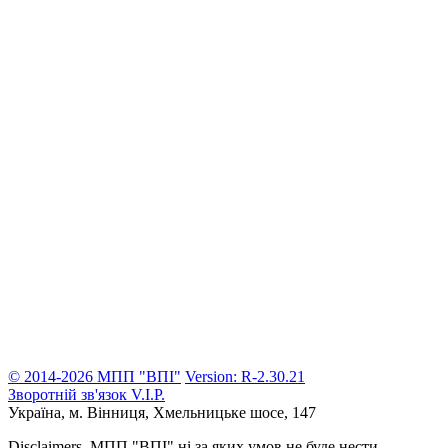
© 2014-2026 МПП "ВПІ"
Version: R-2.30.21
Зворотній зв'язок
V.I.P.
Україна, м. Вінниця,
Хмельницьке шосе, 147
Disclaimers.
МПП "ВПІ" ні за яких умов не буде нести