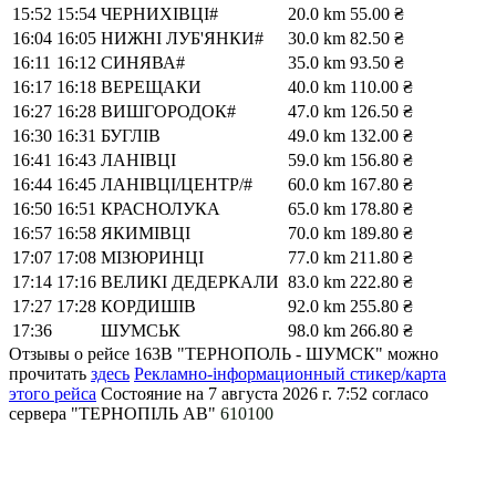
15:52
15:54
ЧЕРНИХІВЦІ#
20.0 km
55.00 ₴
16:04
16:05
НИЖНІ ЛУБ'ЯНКИ#
30.0 km
82.50 ₴
16:11
16:12
СИНЯВА#
35.0 km
93.50 ₴
16:17
16:18
ВЕРЕЩАКИ
40.0 km
110.00 ₴
16:27
16:28
ВИШГОРОДОК#
47.0 km
126.50 ₴
16:30
16:31
БУГЛІВ
49.0 km
132.00 ₴
16:41
16:43
ЛАНІВЦІ
59.0 km
156.80 ₴
16:44
16:45
ЛАНІВЦІ/ЦЕНТР/#
60.0 km
167.80 ₴
16:50
16:51
КРАСНОЛУКА
65.0 km
178.80 ₴
16:57
16:58
ЯКИМІВЦІ
70.0 km
189.80 ₴
17:07
17:08
МІЗЮРИНЦІ
77.0 km
211.80 ₴
17:14
17:16
ВЕЛИКІ ДЕДЕРКАЛИ
83.0 km
222.80 ₴
17:27
17:28
КОРДИШІВ
92.0 km
255.80 ₴
17:36
ШУМСЬК
98.0 km
266.80 ₴
Отзывы о рейсе 163В "ТЕРНОПОЛЬ - ШУМСК" можно
прочитать
здесь
Рекламно-інформационный стикер/карта
этого рейса
Состояние на 7 августа 2026 г. 7:52
согласо
сервера "ТЕРНОПІЛЬ АВ"
610100